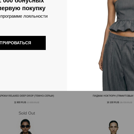
1 000 бонусных
первую покупку
 программе лояльности
СТРИРОВАТЬСЯ
БРЮКИ RELAXED DEEP DROP (ТЁМНО-СЕРЫЙ)
ПИДЖАК НОКТЮРН (ГРАФИТОВЫЙ 
11 900
RUB
17 600
RUB
16 100
RUB
39 700
RUB