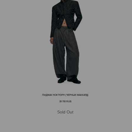
ПИДЖАК НОКТЮРН (ЧЕРНЫЙ ЖАККАРД)
39 700
RUB