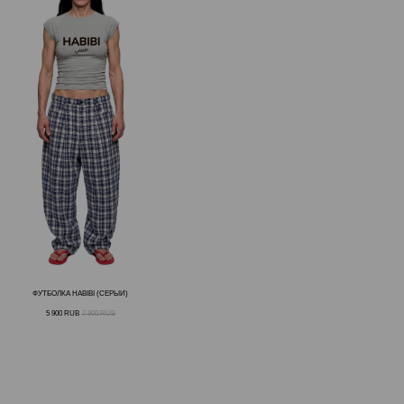
ФУТБОЛКА HABIBI (СЕРЫЙ)
5 900
RUB
7 900
RUB