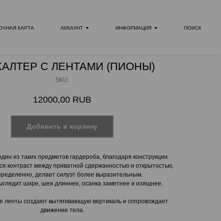
ОЧНАЯ КАРТА
АККАУНТ
ИНФОРМАЦИЯ
ПОИСК
ХАЛТЕР С ЛЕНТАМИ (ПИОНЫ)
SKU:
12000,00
RUB
Добавить в корзину
дин из таких предметов гардероба, благодаря конструкции
тся контраст между приватной сдержанностью и открытостью,
определенно, делает силуэт более выразительным.
ыглядит шире, шея длиннее, осанка заметнее и изящнее.
е ленты создают вытягивающую вертикаль и сопровождает
движение тела.