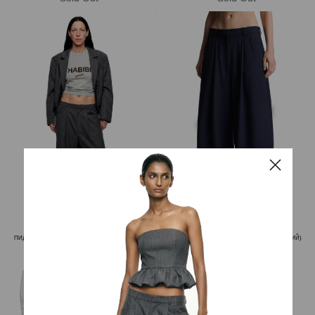
ПИДЖАК ФУНКЦИОНАЛЬНЫЙ (ТЕМНО-СЕРЫЙ)
БРЮКИ RELAXED DEEP DROP (ТЁМНО-СИНИЙ)
17 000
RUB
33 000
RUB
11 900
RUB
17 600
RUB