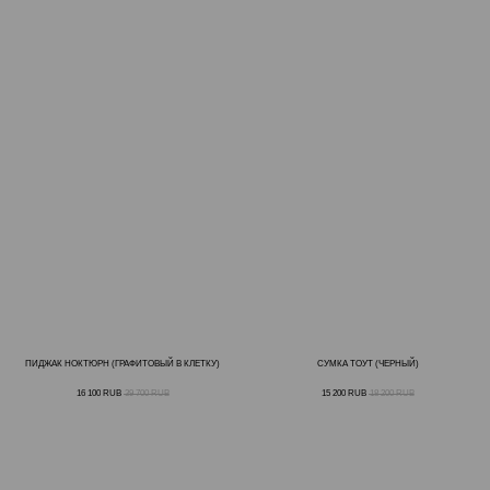
ПИДЖАК НОКТЮРН (ГРАФИТОВЫЙ В КЛЕТКУ)
СУМКА ТОУТ (ЧЕРНЫЙ)
16 100
RUB
39 700
RUB
15 200
RUB
18 200
RUB