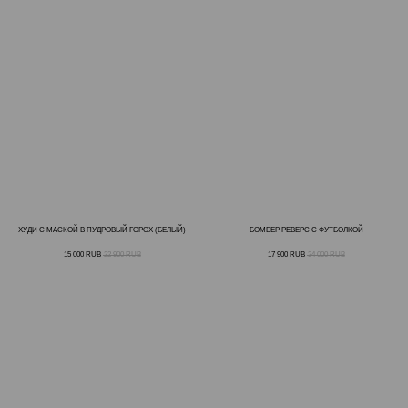
ХУДИ С МАСКОЙ В ПУДРОВЫЙ ГОРОХ (БЕЛЫЙ)
БОМБЕР РЕВЕРС С ФУТБОЛКОЙ
15 000
RUB
22 900
RUB
17 900
RUB
34 000
RUB