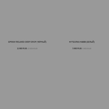
БРЮКИ RELAXED DEEP DROP (ЧЕРНЫЙ)
ФУТБОЛКА HABIBI (БЕЛЫЙ)
11 900
RUB
17 600
RUB
5 900
RUB
7 900
RUB