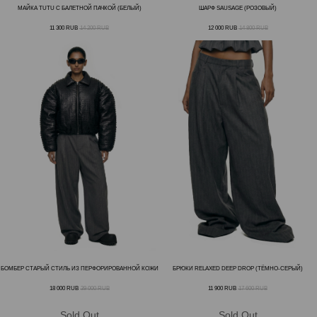
МАЙКА TUTU С БАЛЕТНОЙ ПАЧКОЙ (БЕЛЫЙ)
ШАРФ SAUSAGE (РОЗОВЫЙ)
11 300
RUB
14 200
RUB
12 000
RUB
14 800
RUB
Получите 1 000 бонусных
рублей на первую покупку
за регистрацию в программе
лояльности
ЗАРЕГИСТРИРОВАТЬСЯ
БОМБЕР СТАРЫЙ СТИЛЬ ИЗ ПЕРФОРИРОВАННОЙ КОЖИ
БРЮКИ RELAXED DEEP DROP (ТЁМНО-СЕРЫЙ)
18 000
RUB
39 000
RUB
11 900
RUB
17 600
RUB