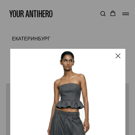
ЕКАТЕРИНБУРГ
ул. Малышева 71, 3 этаж
ПН - ВС 10.00 - 22.00
Клиентский сервис:
+7 (905) 808-71-38
Получите 1 000 бонусных
рублей на первую покупку
за регистрацию в программе
лояльности