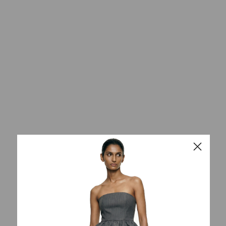
Получите 1 000 бонусных
рублей на первую покупку
за регистрацию в программе
лояльности
ЗАРЕГИСТРИРОВАТЬСЯ
ОФИСНАЯ КРУЖКА JUNIOR
ВОРОТНИК (ЧЕРНЫЙ)
3 200
RUB
10 800
RUB