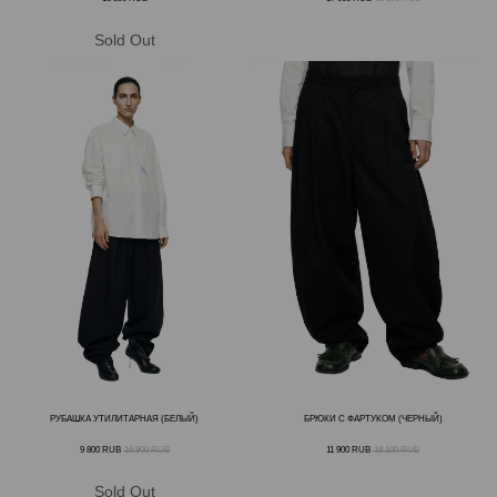
Получите 1 000 бонусных
рублей на первую покупку
за регистрацию в программе
лояльности
ЗАРЕГИСТРИРОВАТЬСЯ
РУБАШКА УТИЛИТАРНАЯ (БЕЛЫЙ)
БРЮКИ С ФАРТУКОМ (ЧЕРНЫЙ)
9 800
RUB
16 900
RUB
11 900
RUB
18 100
RUB