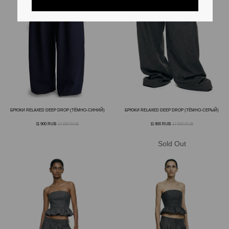
БРЮКИ RELAXED DEEP DROP (ТЁМНО-СИНИЙ)
БРЮКИ RELAXED DEEP DROP (ТЁМНО-СЕРЫЙ)
11 900
RUB
17 600
RUB
11 900
RUB
17 600
RUB