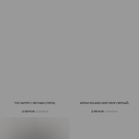
ТОП ХАЛТЕР С ЛЕНТАМИ (ГОРОХ)
БРЮКИ RELAXED DEEP DROP (ЧЕРНЫЙ)
12 000
RUB
13 100
RUB
11 900
RUB
17 600
RUB