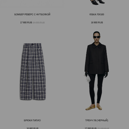
БОМБЕР РЕВЕРС С ФУТБОЛКОЙ
ЮБКА 70X100
17 900
RUB
34 000
RUB
16 900
RUB
БРЮКИ ПАТИО
ТРЕНЧ 7/8 (ЧЕРНЫЙ)
16 800
RUB
17 000
RUB
32 100
RUB