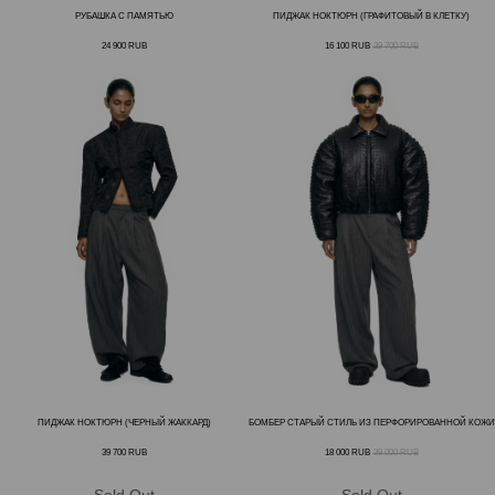
РУБАШКА С ПАМЯТЬЮ
ПИДЖАК НОКТЮРН (ГРАФИТОВЫЙ В КЛЕТКУ)
24 900
RUB
16 100
RUB
39 700
RUB
ПИДЖАК НОКТЮРН (ЧЕРНЫЙ ЖАККАРД)
БОМБЕР СТАРЫЙ СТИЛЬ ИЗ ПЕРФОРИРОВАННОЙ КОЖИ
39 700
RUB
18 000
RUB
39 000
RUB