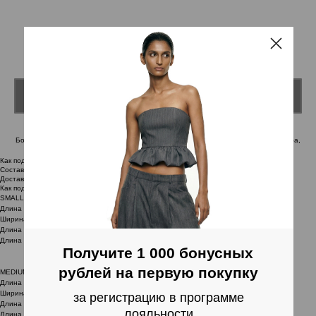
БОМБЕР РЕВЕРС С ФУТБОЛКОЙ
17900,00
RUB
Получите 1 000 бонусных
Добавить в корзину
рублей на первую покупку
за регистрацию в программе
лояльности
Бомбер Реверс — не только про бомбер. Это симбиоз двух элементов гардероба,
который переставляет порядок вещей, привычное «под» становится «над».
Как подобрать размер
ЗАРЕГИСТРИРОВАТЬСЯ
Состав
Доставка
Как подобрать размер
SMALL:
Длина изделия — 49 см
Ширина под проймой — 62 см
Длина плеча 24 см
Длина рукава — 59 см
MEDIUM:
Длина изделия — 54 см
Ширина под проймой — 64 см
Длина плеча 24 см
Длина рукава — 61 см