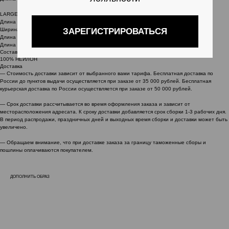
LARGE:
Длина изделия по спинке — 59 см
Ширина под проймой — 66 см
Длина плеча 26 см
Длина рукава — 64 см
Состав
100% НЕЙЛОН
Доставка
— Стоимость доставки зависит от выбранного вами тарифа. Бесплатная доставка по
России до пунктов выдачи осуществляется при заказе от 35 000 рублей. Бесплатная
курьерская доставка по России осуществляется при заказе от 50 000 рублей.
— Срок доставки рассчитывается во время оформления заказа и зависит от
месторасположения адресата. К сроку доставки добавляется срок сборки 1-3 рабочих дня.
В период распродажи, праздничных дней и выходных время сборки и доставки может быть
увеличено.
— Обращаем внимание, что при доставке заказа за границу таможенные сборы и
пошлины оплачиваются покупателем.
ДОПОЛНИТЬ ОБРАЗ